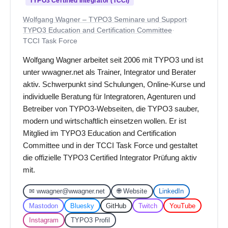
TYPO3 Certified Integrator (TCCI)
Wolfgang Wagner – TYPO3 Seminare und Support
·
TYPO3 Education and Certification Committee
·
TCCI Task Force
Wolfgang Wagner arbeitet seit 2006 mit TYPO3 und ist
unter wwagner.net als Trainer, Integrator und Berater
aktiv. Schwerpunkt sind Schulungen, Online-Kurse und
individuelle Beratung für Integratoren, Agenturen und
Betreiber von TYPO3-Webseiten, die TYPO3 sauber,
modern und wirtschaftlich einsetzen wollen. Er ist
Mitglied im TYPO3 Education and Certification
Committee und in der TCCI Task Force und gestaltet
die offizielle TYPO3 Certified Integrator Prüfung aktiv
mit.
✉ wwagner@wwagner.net
🌐 Website
LinkedIn
Mastodon
Bluesky
GitHub
Twitch
YouTube
Instagram
TYPO3 Profil