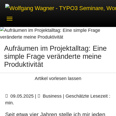
Skip to main navigation
Skip to main content
Skip to page footer
Aufräumen im Projektalltag: Eine
simple Frage veränderte meine
Produktivität
Artikel vorlesen lassen
09.05.2025
|
Business
| Geschätzte Lesezeit :
min.
Seit etwa vier Jahren stelle ich mir jeden